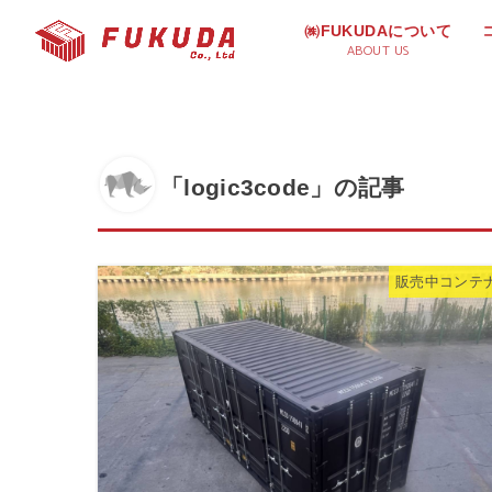
㈱FUKUDAについて
ABOUT US
「logic3code」の記事
販売中コンテ