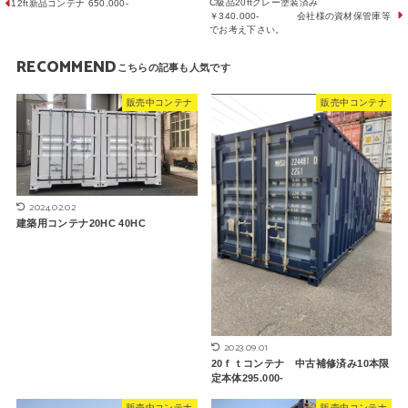
C級品20ftグレー塗装済み
12ft新品コンテナ 650.000-
￥340.000- 会社様の資材保管庫等
でお考え下さい。
RECOMMEND
販売中コンテナ
販売中コンテナ
2024.02.02
建築用コンテナ20HC 40HC
2023.09.01
20ｆｔコンテナ 中古補修済み10本限
定本体295.000-
販売中コンテナ
販売中コンテナ