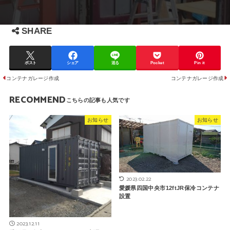
SHARE
ポスト
シェア
送る
Pocket
Pin it
コンテナガレージ作成
コンテナガレージ作成
RECOMMEND
お知らせ
お知らせ
2023.02.22
愛媛県四国中央市12ftJR保冷コンテナ
設置
2023.12.11